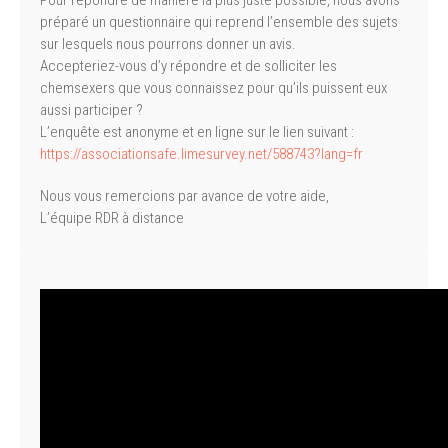
Pour répondre de manière la plus juste possible, nous avons
préparé un questionnaire qui reprend l’ensemble des sujets
sur lesquels nous pourrons donner un avis.
Accepteriez-vous d’y répondre et de solliciter les
chemsexers que vous connaissez pour qu’ils puissent eux
aussi participer ?
L’enquête est anonyme et en ligne sur le lien suivant :
https://associationsafe.limesurvey.net/588743?lang=fr
Nous vous remercions par avance de votre aide,
L’équipe RDR à distance