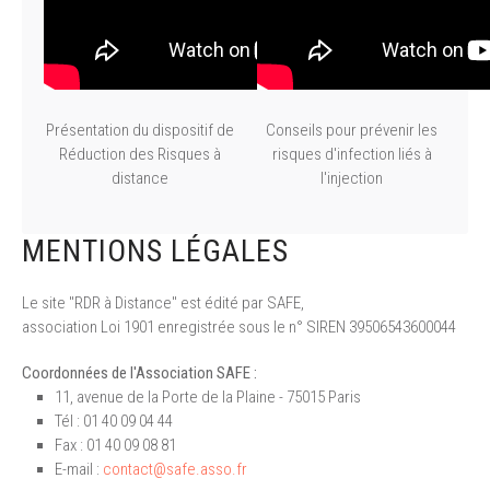
Présentation du dispositif de
Conseils pour prévenir les
Réduction des Risques à
risques d'infection liés à
distance
l'injection
MENTIONS LÉGALES
Le site "RDR à Distance" est édité par SAFE,
association Loi 1901 enregistrée sous le n° SIREN 39506543600044
Coordonnées de l'Association SAFE :
11, avenue de la Porte de la Plaine - 75015 Paris
Tél : 01 40 09 04 44
Fax : 01 40 09 08 81
E-mail :
contact@safe.asso.fr