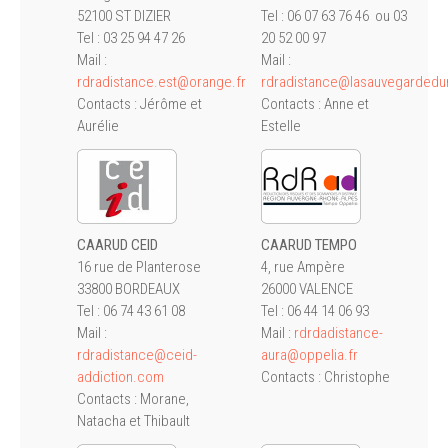
52100 ST DIZIER
Tel : 06 07 63 76 46 ou 03
Tel : 03 25 94 47 26
20 52 00 97
Mail :
Mail :
rdradistance.est@orange.fr
rdradistance@lasauvegardedun
Contacts : Jérôme et
Contacts : Anne et
Aurélie
Estelle
CAARUD CEID
CAARUD TEMPO
16 rue de Planterose
4, rue Ampère
33800 BORDEAUX
26000 VALENCE
Tel : 06 74 43 61 08
Tel : 06 44 14 06 93
Mail :
Mail :
rdrdadistance-
rdradistance@ceid-
aura@oppelia.fr
addiction.com
Contacts : Christophe
Contacts : Morane,
Natacha et Thibault