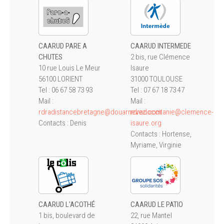
CAARUD PARE A
CAARUD INTERMEDE
CHUTES
2 bis, rue Clémence
10 rue Louis Le Meur
Isaure
56100 LORIENT
31000 TOULOUSE
Tel : 06 67 58 73 93
Tel : 07 67 18 73 47
Mail :
Mail :
rdradistancebretagne@douarnevez.com
rdradoccitanie@clemence-
Contacts : Denis
isaure.org
Contacts : Hortense,
Myriame, Virginie
CAARUD L'ACOTHÉ
CAARUD LE PATIO
1 bis, boulevard de
22, rue Mantel