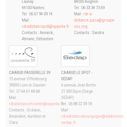
Launay
84000 Avignon
44100 Nantes
Tel : 06 33 34 73 69
Tel :
06 67 94 09 14
Mail :
rdr-a-
Mail :
distance.paca@groupe-
rdradistancepdl@oppelia.fr
sos.org
Contacts : Annaïck,
Contacts : Sandra
Atmann, Sébastien
CAARUD PASSERELLE 39
CAARUD LE SPOT -
15 avenue Offenbourg
SEDAP
39000 Lons le Saunier
6 avenue Jean Bertin
Tel : 07 64 61 48 68
21 000 Dijon (Siège
Mail :
SEDAP)
rdradistancefcomte@oppelia.fr
Tel : 06 88 22 39 18
Contacts : Océane,
Mail :
Amandine, Aurélien et
rdradistancebourgogne@addic
Clara
sedap.fr