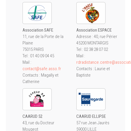
Association SAFE
Association ESPACE
11, rue de la Porte de la
Adresse : 40, rue Périer
Plaine
45200 MONTARGIS
75015 PARIS
Tel : 02 38 28 07 02
Tel : 01 40 09 04 45
Mail :
Mail :
rdradistance.centre@associat
contact@safe.asso.fr
Contacts : Laurie et
Contacts : Magally et
Baptiste
Catherine
CAARUD 52
CAARUD ELLIPSE
43, rue du Docteur
57 rue Jean Jaurès
Mougeot
59000 LILLE